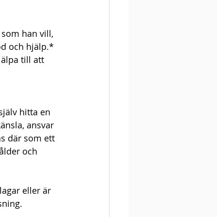
 som han vill, 
 och hjälp.*  
pa till att 
jälv hitta en 
änsla, ansvar 
nns där som ett 
ålder och 
agar eller är 
sning.