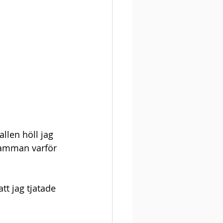
llen höll jag 
 mamman varför 
tt jag tjatade 