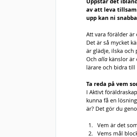
Uppstår det ibland
av att leva tills
upp kan ni snabba
Att vara förälder är
Det är så mycket kär
är glädje, ilska och
Och 
alla 
känslor är 
lärare och bidra til
Ta reda på vem so
I Aktivt föräldraska
kunna få en lösning
är? Det gör du geno
Vem är det som
Vems mål blocke