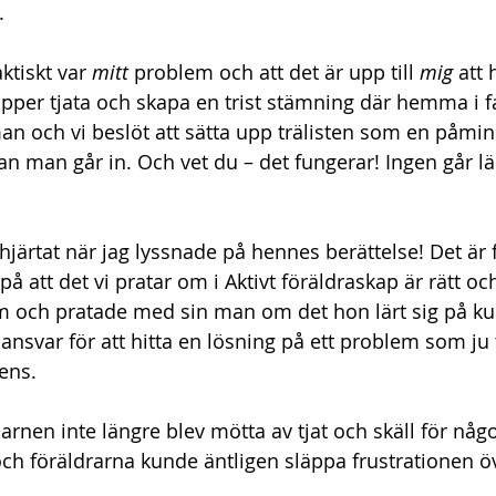
.
ktiskt var 
mitt 
problem och att det är upp till 
mig 
att 
lipper tjata och skapa en trist stämning där hemma i f
 och vi beslöt att sätta upp trälisten som en påmin
nan man går in. Och vet du – det fungerar! Ingen går l
 hjärtat när jag lyssnade på hennes berättelse! Det är 
 på att det vi pratar om i Aktivt föräldraskap är rätt och
m och pratade med sin man om det hon lärt sig på kur
nsvar för att hitta en lösning på ett problem som ju tr
ens. 
barnen inte längre blev mötta av tjat och skäll för någo
och föräldrarna kunde äntligen släppa frustrationen öv