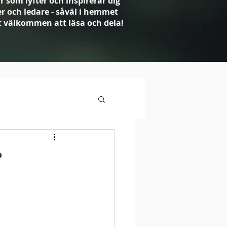
r som lyfter och inspirerar dig
der och ledare - såväl i hemmet
t välkommen att läsa och dela!
?