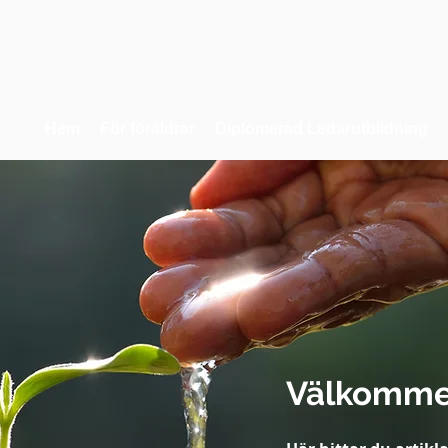
Hem
För föräldrar
Diplomerad Ledarutbildning
Välkommen