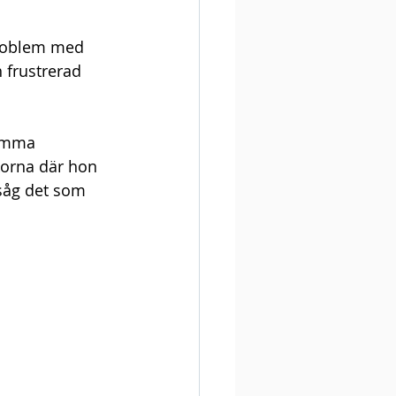
problem med 
 frustrerad 
hemma 
korna där hon 
 såg det som 