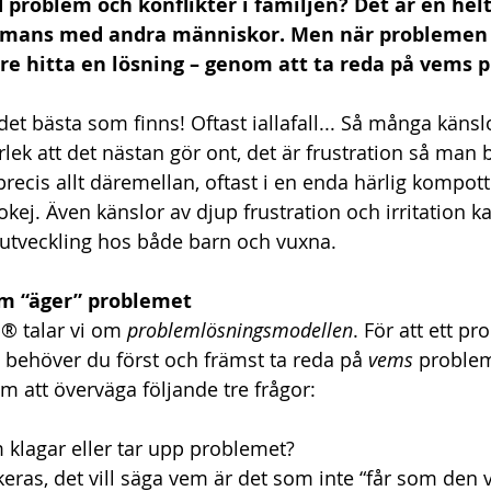
 problem och konflikter i familjen? Det är en helt
ammans med andra människor. Men när problemen 
re hitta en lösning – genom att ta reda på vems p
 det bästa som finns! Oftast iallafall... Så många känsl
lek att det nästan gör ont, det är frustration så man bl
 precis allt däremellan, oftast i en enda härlig kompott
okej. Även känslor av djup frustration och irritation k
l utveckling hos både barn och vuxna.
m “äger” problemet
p® talar vi om 
problemlösningsmodellen
. För att ett p
 behöver du först och främst ta reda på 
vems 
problem
m att överväga följande tre frågor:
 klagar eller tar upp problemet?
ras, det vill säga vem är det som inte “får som den vi