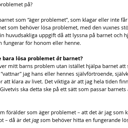
problemet på?
 barnet som “äger problemet”, som klagar eller inte får
rnet som behöver lösa problemet, med den vuxnes stöd
n huvudsakliga uppgift då att lyssna på barnet och hjäl
m fungerar för honom eller henne.
e bara lösa problemet 
åt 
barnet?
er mitt barns problem utan istället hjälpa barnet att s
vattnar” jag hans eller hennes självförtroende, självk
 att klara av livet. Det viktiga är att jag hela tiden fi
Givetvis ska detta ske på ett sätt som passar barnets 
som förälder som äger problemet – att det är jag som kl
t – då är det 
jag s
om behöver hitta en fungerande lö