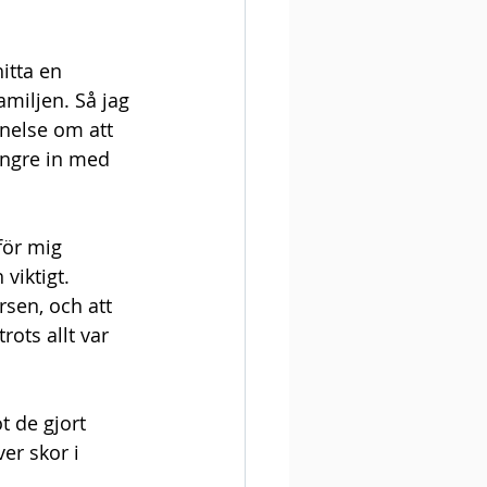
hitta en 
amiljen. Så jag 
nelse om att 
ängre in med 
för mig 
 viktigt.
sen, och att 
ots allt var 
t de gjort 
er skor i 