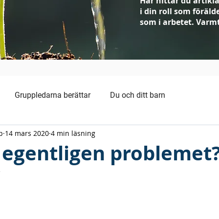
Här hittar du artikla
i din roll som föräl
som i arbetet. Varm
Gruppledarna berättar
Du och ditt barn
p
14 mars 2020
4 min läsning
 egentligen problemet
3