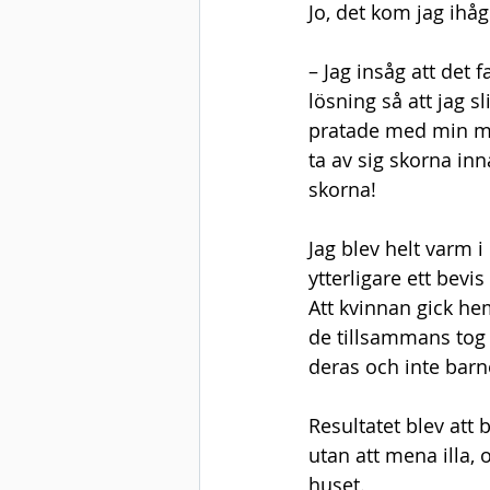
Jo, det kom jag ihåg
– Jag insåg att det fa
lösning så att jag s
pratade med min man
ta av sig skorna in
skorna!
Jag blev helt varm i
ytterligare ett bevis
Att kvinnan gick he
de tillsammans tog a
deras och inte barn
Resultatet blev att 
utan att mena illa, 
huset.