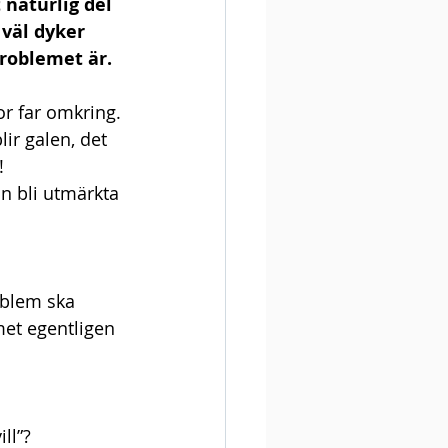
 naturlig del 
väl dyker 
roblemet är. 
or far omkring. 
ir galen, det 
! 
an bli utmärkta 
roblem ska 
et egentligen 
ll”?