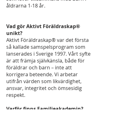
åldrarna 1-18 år.
Vad gör Aktivt Föräldraskap®
unikt?
Aktivt Föräldraskap® var det första
så kallade samspelsprogram som
lanserades i Sverige 1997. Vårt syfte
är att främja självkänsla, både för
föräldrar och barn – inte att
korrigera beteende. Vi arbetar
utifrån värden som likvärdighet,
ansvar, integritet och ömsesidig
respekt.
Varför finns Familjeakademin?
Familjeakademin tror på människans
inneboende potential och vår
passion är att utveckla potential. Vi
tror att enda sättet att göra det är